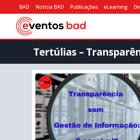
BAD
Notícia BAD
Publicações
eLearning
Di
Tertúlias – Transparê