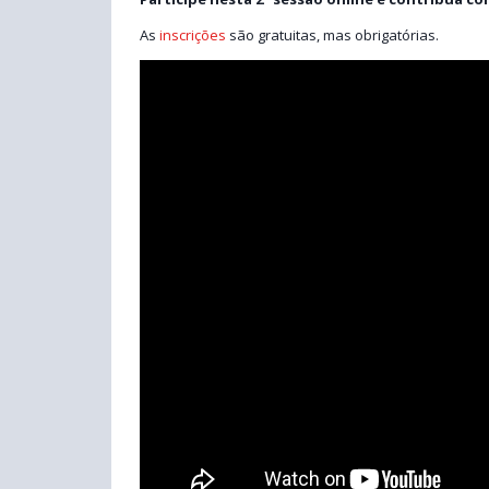
As
inscrições
são gratuitas, mas obrigatórias.