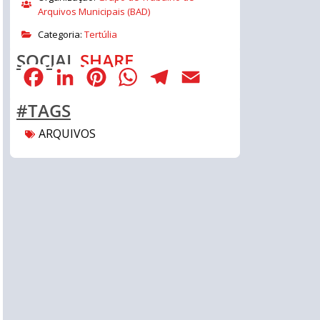
Arquivos Municipais (BAD)
Categoria:
Tertúlia
SOCIAL
SHARE
Facebook
LinkedIn
Pinterest
WhatsApp
Telegram
Email
#TAGS
ARQUIVOS