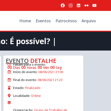
Home
Eventos
Patrocínios
Arquivo
: É possível? |
EVENTO
DETALHE
Faltam para o evento:
00
00
00
00
Dias
Horas
Min
Seg
Início do evento:
08/06/2021 21:00
Final do evento:
08/06/2021 21:23
Estado:
Finalizado
Localidade:
Online
Organizaçāo:
Grupo de Trabalho de