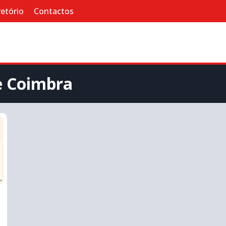
retório
Contactos
e Coimbra